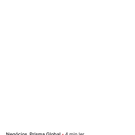
Negócios
Prisma Global
4 min ler