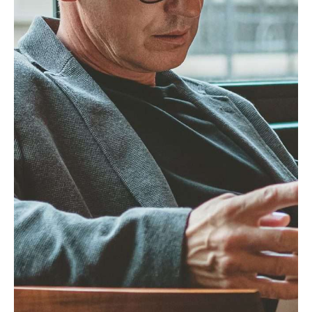
A caderneta predial é obrigatória e
recomendada em várias circunstâncias do
dia a dia, nomeadamente:
Compra e venda de imóveis: usada para
confirmar os dados do imóvel junto do
notário ou advogado;
Pedido de crédito à habitação: os
bancos exigem-na para validar o imóvel
como garantia;
Contratos de arrendamento: comprova
a legitimidade do proprietário e a
situação fiscal do bem;
Heranças e partilhas: serve de base
para avaliar os bens imóveis a dividir;
Declarações fiscais (IRS, IMI, mais-