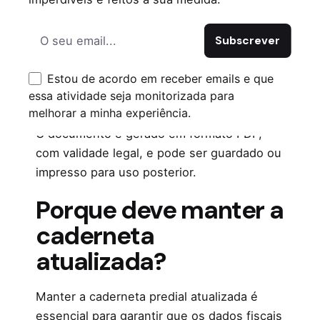
Aceder ao menu “cidadãos” – “serviços”
→ “prédios” → “consultar património
predial”
Estou de acordo em receber emails e que
Escolha o imóvel e clique em
essa atividade seja monitorizada para
“caderneta”- “obter caderneta predial”.
melhorar a minha experiência.
O documento é gerado em formato PDF,
com validade legal, e pode ser guardado ou
impresso para uso posterior.
Porque deve manter a
caderneta
atualizada?
Manter a caderneta predial atualizada é
essencial para garantir que os dados fiscais