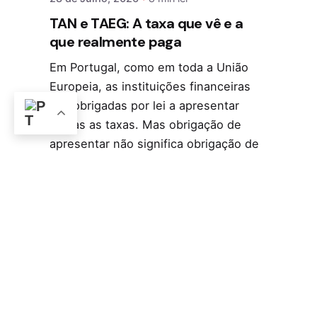
TAN e TAEG: A taxa que vê e a
que realmente paga
Em Portugal, como em toda a União
Europeia, as instituições financeiras
são obrigadas por lei a apresentar
ambas as taxas. Mas obrigação de
apresentar não significa obrigação de
explicar e a esmagadora maioria dos
contratos limita-se a colocar os
valores lado a lado, sem qualquer
contextualização. O resultado é
previsível: o consumidor fica com a
sensação de que compreende o custo
do crédito quando, na verdade, está
apenas a ver metade da fotografia.