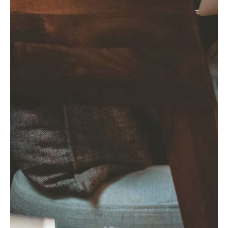
valias): necessária para identificar
imóveis declarados;
Projetos de construção ou
licenciamento camarário: usada para
confirmar áreas e titularidade.
Sem a caderneta predial atualizada, muitos
destes processos podem ser travados ou
atrasados.
Onde e como pode
obter a caderneta
predial?
A caderneta pode ser solicitada de duas
formas: