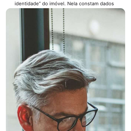
identidade” do imóvel. Nela constam dados
fundamentais como a localização
(freguesia, concelho e distrito), área total e
coberta, tipo de prédio (urbano, rústico ou
misto), identificação dos proprietários, valor
patrimonial tributário (VPT) e artigo matricial
e inscrição na matriz.
Este documento serve para identificar o
imóvel perante as autoridades e comprovar
a sua situação fiscal. É gerido pela
Autoridade Tributária, e reflete a informação
fiscal usada para o cálculo do IMI (Imposto
Municipal sobre Imóveis).
Para que serve?