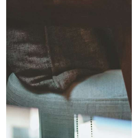
compras que já farias.
Compras seguras
– Usar um cartão de
crédito pode oferecer uma camada
extra de segurança em relação aos
cartões de débito. Em caso de fraude,
clonagem ou disputa de uma compra,
muitos bancos oferecem proteções
adicionais, como a possibilidade de
estornar valores cobrados
indevidamente ou coberturas para
compras online. Se algo correr mal com
a tua encomenda, é mais fácil resolver
o problema com um cartão de crédito
do que com um pagamento direto da
tua conta bancária.
Melhoria do historial de crédito
– Se
usado com responsabilidade, um cartão