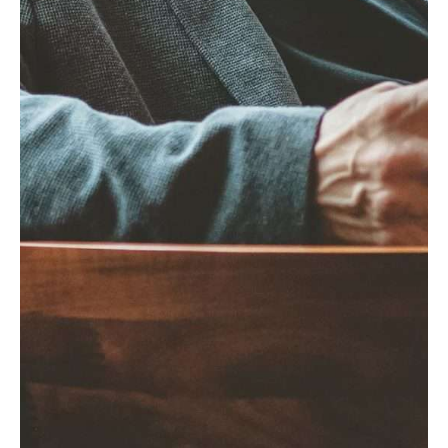
que tenhas um plano para liquidar essa
dívida rapidamente, evitando juros
desnecessários.
Recompensas e cashback
– Muitos
cartões oferecem pontos, descontos e
até dinheiro de volta. Se escolhes um
cartão alinhado com os teus hábitos de
consumo, podes acumular benefícios
simplesmente ao fazer as tuas compras
do dia-a-dia. Alguns cartões dão
descontos em combustíveis,
supermercados ou viagens, enquanto
outros devolvem uma percentagem do
que gastas. Mas atenção, não gastes
mais apenas para acumular pontos! O
objetivo é aproveitar vantagens sobre