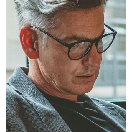
cartões de crédito
usados com inteligência, podem ser aliados
valiosos no dia-a-dia e até ajudar na tua
saúde financeira. Aqui estão algumas
formas de tirar o máximo partido do teu
cartão:
Gestão de emergências
– uma despesa
inesperada e sem liquidez no
momento? O cartão pode dar-te um
fôlego extra. Seja uma avaria no carro,
uma conta médica inesperada ou a
avaria de um eletrodoméstico, o cartão
pode garantir que tens uma solução
imediata sem comprometer as tuas
poupanças. No entanto, é essencial