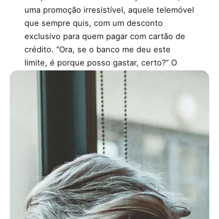
uma promoção irresistível, aquele telemóvel
que sempre quis, com um desconto
exclusivo para quem pagar com cartão de
crédito. “Ora, se o banco me deu este
limite, é porque posso gastar, certo?” O
problema não foi a compra do telemóvel. O
problema foi o jantar especial no fim-de-
semana, a escapadinha de última hora e
aquelas pequenas compras que, de tão
insignificantes, nem pareciam contar. Até
que chegou a fatura e a Maria percebeu
que, enquanto se divertia a usufruir do
“dinheiro mágico”, os juros estavam à
espera da sua oportunidade para crescer.
O lado bom dos