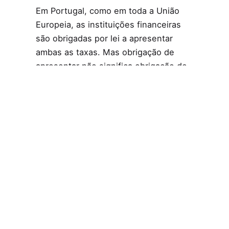
Em Portugal, como em toda a União
Europeia, as instituições financeiras
são obrigadas por lei a apresentar
ambas as taxas. Mas obrigação de
apresentar não significa obrigação de
explicar e a esmagadora maioria dos
contratos limita-se a colocar os
valores lado a lado, sem qualquer
contextualização. O resultado é
previsível: o consumidor fica com a
sensação de que compreende o custo
do crédito quando, na verdade, está
apenas a ver metade da fotografia.
Créditos
Prisma Global
Ler mais