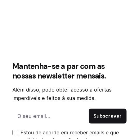
imóvel;
Comissões por amortização antecipada.
Estes custos podem variar muito entre
instituições e devem ser analisados com
atenção para evitar surpresas​.
5. Avalie os seguros
Mantenha-se a par com as
associados ao
nossas newsletter mensais.
crédito habitação
Além disso, pode obter acesso a ofertas
imperdíveis e feitos à sua medida.
Além das quatro dicas essenciais, há um
fator que merece uma atenção especial: os
seguros associados ao crédito,
especialmente o
seguro de vida
.
Estou de acordo em receber emails e que