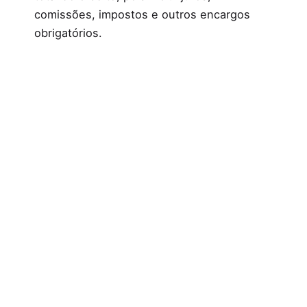
comissões, impostos e outros encargos
obrigatórios.
Além disso, preste atenção ao Montante
Total Imputado ao Consumidor (MTIC). Este
número reflete o custo total do empréstimo
ao longo da sua duração. Quanto menor for
a TAEG e o MTIC, mais barato será o
crédito​.
2. Avalie a
flexibilidade das
condições
Ninguém sabe o que o futuro nos reserva.
Por isso, é importante verificar a