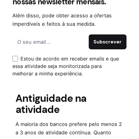
nossas newsletter mensais.
Declaração de início de atividade
Além disso, pode obter acesso a ofertas
Dependendo do perfil, podem ainda ser
imperdíveis e feitos à sua medida.
pedidos:
Contratos de prestação de serviços
Fiador
Estou de acordo em receber emails e que
Critérios que mais
essa atividade seja monitorizada para
pesam na decisão
melhorar a minha experiência.
Antiguidade na
atividade
A maioria dos bancos prefere pelo menos 2
a 3 anos de atividade contínua. Quanto