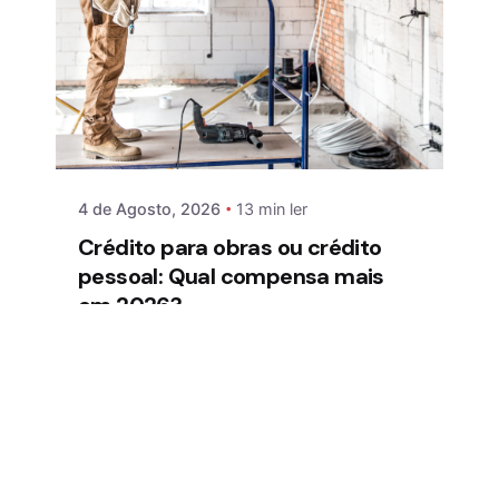
4 de Agosto, 2026
13 min ler
Crédito para obras ou crédito
pessoal: Qual compensa mais
em 2026?
Com os custos de remodelação a
subir, escolher o financiamento certo
pode representar uma diferença de
milhares de euros Uma cozinha
desatualizada, uma casa de banho
antiga ou uma remodelação completa