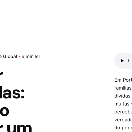
a
p
a
r
c
o
m
a Global
6 min ler
a
r
s
n
Em Port
das:
o
família
s
dívidas
o
s
muitas
a
perceb
r um
verdad
s
do prob
n