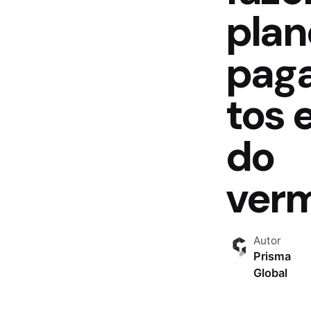
plan
pag
tos e
do
ver
Autor
Prisma
Global