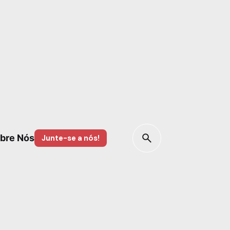
bre Nós
Junte-se a nós!