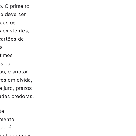
o. O primeiro
io deve ser
todos os
s existentes,
cartões de
 a
timos
is ou
ão, e anotar
res em dívida,
e juro, prazos
ades credoras.
te
amento
do, é
ível desenhar