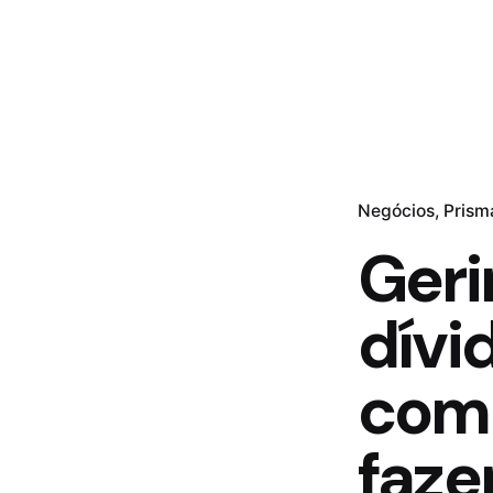
Negócios
Prism
Geri
dívi
com
faze