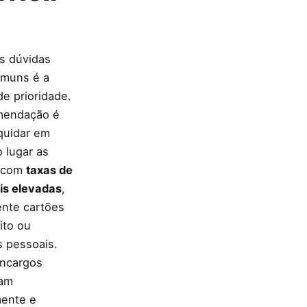
s dúvidas
omuns é a
e prioridade.
mendação é
iquidar em
o lugar as
s com
taxas de
is elevadas
,
ente cartões
ito ou
s pessoais.
encargos
am
mente e