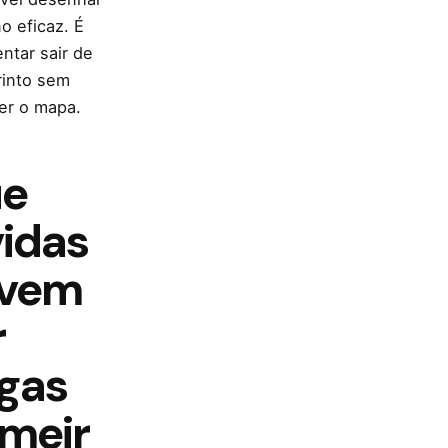
o eficaz. É
ntar sair de
rinto sem
er o mapa.
e
vidas
vem
r
gas
imeir