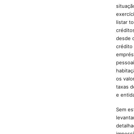
o
situaçã
b
exercíc
t
listar 
e
crédito
r
desde 
a
crédito
c
emprés
e
pessoa
s
habitaç
s
os valo
o
taxas d
a
e entid
o
f
Sem es
e
levant
r
detalha
t
imposs