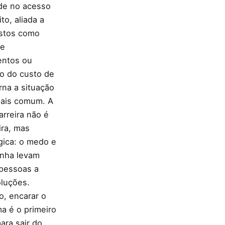
ade no acesso
to, aliada a
istos como
de
entos ou
o do custo de
orna a situação
mais comum. A
arreira não é
ira, mas
gica: o medo e
onha levam
 pessoas a
oluções.
, encarar o
a é o primeiro
ara sair do