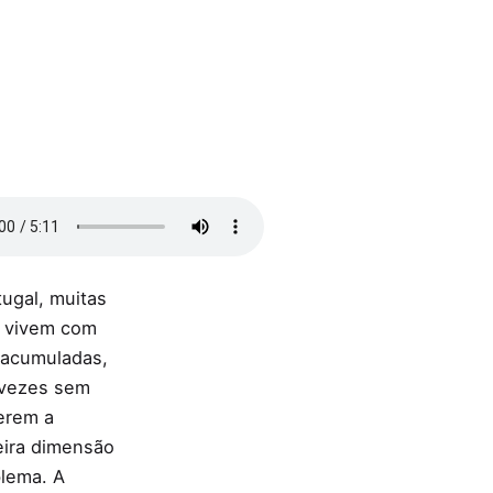
ugal, muitas
s vivem com
 acumuladas,
 vezes sem
erem a
eira dimensão
lema. A