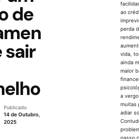
facilid
o de
e
ao crédi
w
imprev
s
amen
perda 
l
rendim
e
 sair
aument
t
vida, t
t
ainda 
e
maior b
r
finance
melho
m
psicoló
e
a verg
muitas
n
Publicado
adiar s
s
14 de Outubro,
Contudo
2025
a
problem
i
passo p