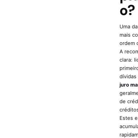
i
o?
t
o
Uma da
s
mais c
à
ordem d
s
A reco
u
clara: l
a
primeir
m
dívida
e
juro ma
d
geralm
i
de créd
d
crédito
a
Estes 
.
acumul
rapida