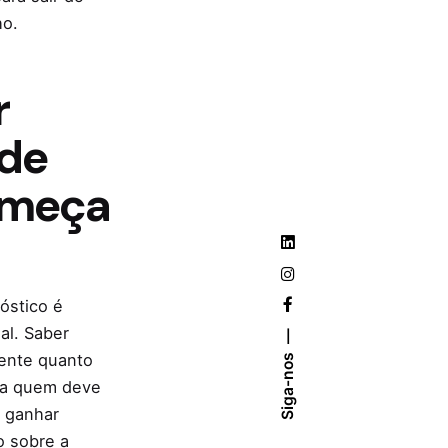
ho.
r
de
meça
óstico é
al. Saber
ente quanto
Siga-nos
 a quem deve
 ganhar
o sobre a