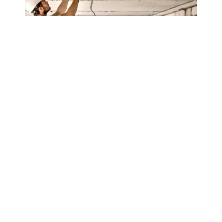
4 de Agosto, 2026
13 min ler
Crédito para obras ou crédito
pessoal: Qual compensa mais
em 2026?