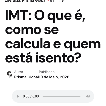
Literacia
Prisma Global
8 min ler
IMT: O que é,
como se
calcula e quem
está isento?
Autor
Publicado
Prisma Global
19 de Maio, 2026