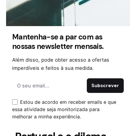
efeito colateral?
Uma das grandes preocupações da nova
legislação é evitar que os terrenos
reclassificados acabem na mira da
Mantenha-se a par com as
especulação imobiliária. Para isso, o
nossas newsletter mensais.
Governo determinou que as novas
habitações sejam destinadas
Além disso, pode obter acesso a ofertas
prioritariamente a quem mais precisa, com
imperdíveis e feitos à sua medida.
preços regulados.
No entanto, há dúvidas sobre como este
mecanismo será fiscalizado na prática. Se
Estou de acordo em receber emails e que
os municípios não tiverem os recursos para
essa atividade seja monitorizada para
monitorar e regular o mercado, o risco de
melhorar a minha experiência.
desvio dos objetivos iniciais permanece.