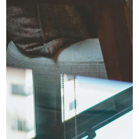
urbano envolve:
Pedido formal
pelo proprietário ou pela
Câmara Municipal.
Análise técnica
por especialistas da
autarquia.
Aprovação municipal
, passando pela
Câmara e Assembleia Municipal.
Ou seja, não basta um terreno ter
“potencial” para construção – é necessário
comprovar a viabilidade do projeto dentro
das normas estabelecidas.
Combate à
especulação ou