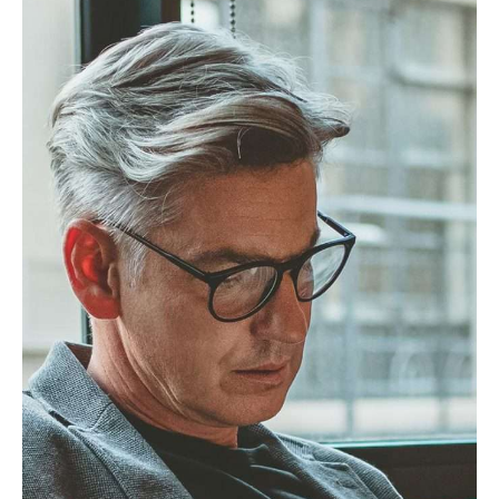
especialmente voltada para a classe média.
No entanto, não se trata de um “vale-tudo”
da urbanização. Algumas regras essenciais
foram estabelecidas:
Reclassificação de solos
: municípios
passam a ter mais autonomia para
converter terrenos rústicos em
urbanos, desde que respeitem critérios
técnicos e ambientais rigorosos.
Proteção ambiental
: nada de
urbanização em áreas protegidas,
zonas de risco, orlas costeiras ou
terrenos agrícolas de alta aptidão.
Habitação acessível
: Os imóveis
construídos nesses terrenos deverão
ser vendidos ou arrendados a preços