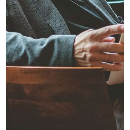
até 20% abaixo do valor médio de
mercado, evitando novas bolhas
especulativas.
O papel dos
municípios: mais
poder ou mais
burocracia?
Apesar da expectativa de maior
flexibilidade, o processo de reclassificação
dos solos continua sujeito a várias etapas,
garantindo que nenhuma decisão seja
tomada arbitrariamente. O caminho para
transformar um terreno rústico em solo